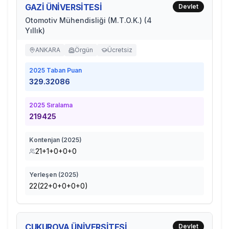
GAZİ ÜNİVERSİTESİ
Devlet
Otomotiv Mühendisliği (M.T.O.K.) (4
Yıllık)
ANKARA
Örgün
Ücretsiz
2025
Taban Puan
329.32086
2025
Sıralama
219425
Kontenjan (
2025
)
21+1+0+0+0
Yerleşen (
2025
)
22(22+0+0+0+0)
ÇUKUROVA ÜNİVERSİTESİ
Devlet