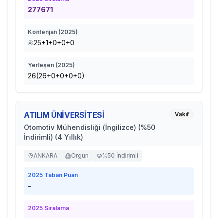
277671
Kontenjan (
2025
)
25+1+0+0+0
Yerleşen (
2025
)
26(26+0+0+0+0)
ATILIM ÜNİVERSİTESİ
Vakıf
Otomotiv Mühendisliği (İngilizce) (%50
İndirimli) (4 Yıllık)
ANKARA
Örgün
%50 İndirimli
2025
Taban Puan
-
2025
Sıralama