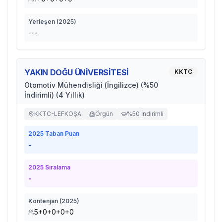
Yerleşen (
2025
)
---
YAKIN DOĞU ÜNİVERSİTESİ
KKTC
Otomotiv Mühendisliği (İngilizce) (%50
İndirimli) (4 Yıllık)
KKTC-LEFKOŞA
Örgün
%50 İndirimli
2025
Taban Puan
-
2025
Sıralama
-
Kontenjan (
2025
)
5+0+0+0+0