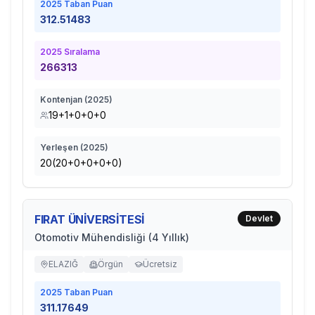
2025
Taban Puan
312.51483
2025
Sıralama
266313
Kontenjan (
2025
)
19+1+0+0+0
Yerleşen (
2025
)
20(20+0+0+0+0)
FIRAT ÜNİVERSİTESİ
Devlet
Otomotiv Mühendisliği (4 Yıllık)
ELAZIĞ
Örgün
Ücretsiz
2025
Taban Puan
311.17649