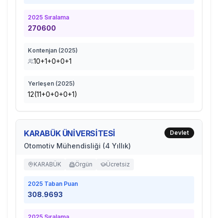
2025
Sıralama
270600
Kontenjan (
2025
)
10+1+0+0+1
Yerleşen (
2025
)
12(11+0+0+0+1)
KARABÜK ÜNİVERSİTESİ
Devlet
Otomotiv Mühendisliği (4 Yıllık)
KARABÜK
Örgün
Ücretsiz
2025
Taban Puan
308.9693
2025
Sıralama