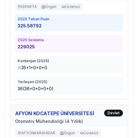
ISPARTA
Örgün
Ücretsiz
2025
Taban Puan
325.58792
2025
Sıralama
229025
Kontenjan (
2025
)
35+1+0+0+0
Yerleşen (
2025
)
36(36+0+0+0+0)
AFYON KOCATEPE ÜNİVERSİTESİ
Devlet
Otomotiv Mühendisliği (4 Yıllık)
AFYONKARAHİSAR
Örgün
Ücretsiz