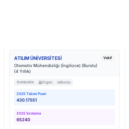
ATILIM ÜNİVERSİTESİ
Vakıf
Otomotiv Mühendisliği (İngilizce) (Burslu)
(4 Yıllık)
ANKARA
Örgün
Burslu
2025
Taban Puan
430.17551
2025
Sıralama
65240