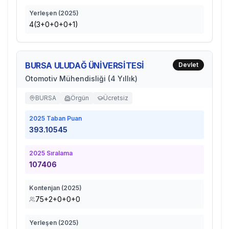
Yerleşen (
2025
)
4(3+0+0+0+1)
BURSA ULUDAĞ ÜNİVERSİTESİ
Devlet
Otomotiv Mühendisliği (4 Yıllık)
BURSA
Örgün
Ücretsiz
2025
Taban Puan
393.10545
2025
Sıralama
107406
Kontenjan (
2025
)
75+2+0+0+0
Yerleşen (
2025
)