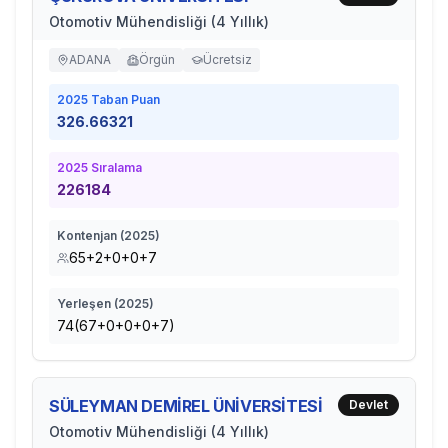
Otomotiv Mühendisliği (4 Yıllık)
ADANA
Örgün
Ücretsiz
2025
Taban Puan
326.66321
2025
Sıralama
226184
Kontenjan (
2025
)
65+2+0+0+7
Yerleşen (
2025
)
74(67+0+0+0+7)
SÜLEYMAN DEMİREL ÜNİVERSİTESİ
Devlet
Otomotiv Mühendisliği (4 Yıllık)