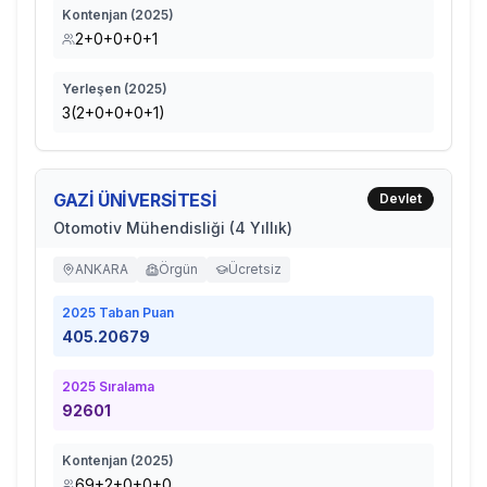
Kontenjan (
2025
)
2+0+0+0+1
Yerleşen (
2025
)
3(2+0+0+0+1)
GAZİ ÜNİVERSİTESİ
Devlet
Otomotiv Mühendisliği (4 Yıllık)
ANKARA
Örgün
Ücretsiz
2025
Taban Puan
405.20679
2025
Sıralama
92601
Kontenjan (
2025
)
69+2+0+0+0