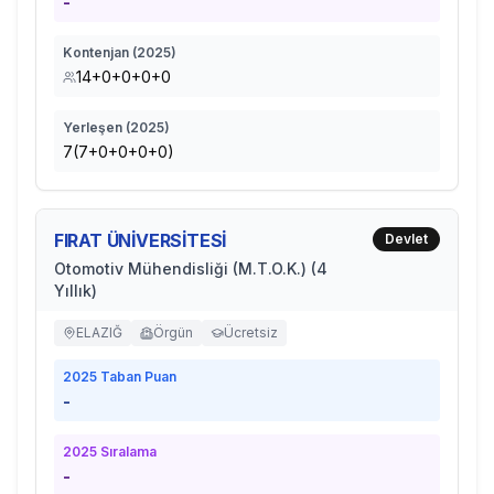
-
Kontenjan (
2025
)
14+0+0+0+0
Yerleşen (
2025
)
7(7+0+0+0+0)
FIRAT ÜNİVERSİTESİ
Devlet
Otomotiv Mühendisliği (M.T.O.K.) (4
Yıllık)
ELAZIĞ
Örgün
Ücretsiz
2025
Taban Puan
-
2025
Sıralama
-