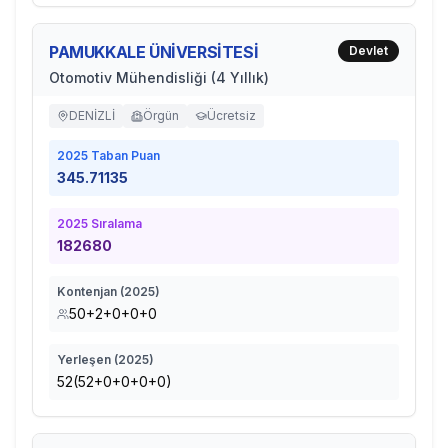
PAMUKKALE ÜNİVERSİTESİ
Devlet
Otomotiv Mühendisliği (4 Yıllık)
DENİZLİ
Örgün
Ücretsiz
2025
Taban Puan
345.71135
2025
Sıralama
182680
Kontenjan (
2025
)
50+2+0+0+0
Yerleşen (
2025
)
52(52+0+0+0+0)