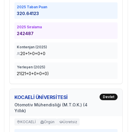
2025
Taban Puan
320.64123
2025
Sıralama
242487
Kontenjan (
2025
)
20+1+0+0+0
Yerleşen (
2025
)
21(21+0+0+0+0)
KOCAELİ ÜNİVERSİTESİ
Devlet
Otomotiv Mühendisliği (M.T.O.K.) (4
Yıllık)
KOCAELİ
Örgün
Ücretsiz