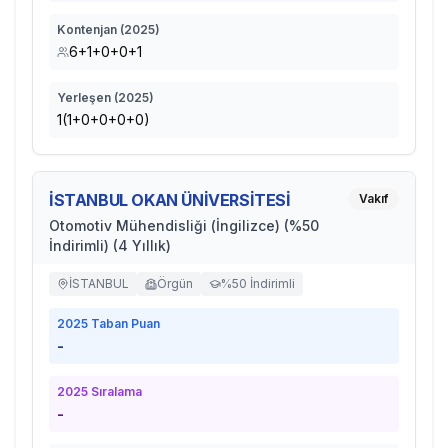
Kontenjan (
2025
)
6+1+0+0+1
Yerleşen (
2025
)
1(1+0+0+0+0)
İSTANBUL OKAN ÜNİVERSİTESİ
Vakıf
Otomotiv Mühendisliği (İngilizce) (%50
İndirimli) (4 Yıllık)
İSTANBUL
Örgün
%50 İndirimli
2025
Taban Puan
-
2025
Sıralama
-