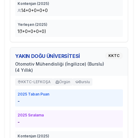
Kontenjan (
2025
)
14+0+0+0+0
Yerleşen (
2025
)
1(1+0+0+0+0)
YAKIN DOĞU ÜNİVERSİTESİ
KKTC
Otomotiv Mühendisliği (İngilizce) (Burslu)
(4 Yıllık)
KKTC-LEFKOŞA
Örgün
Burslu
2025
Taban Puan
-
2025
Sıralama
-
Kontenjan (
2025
)