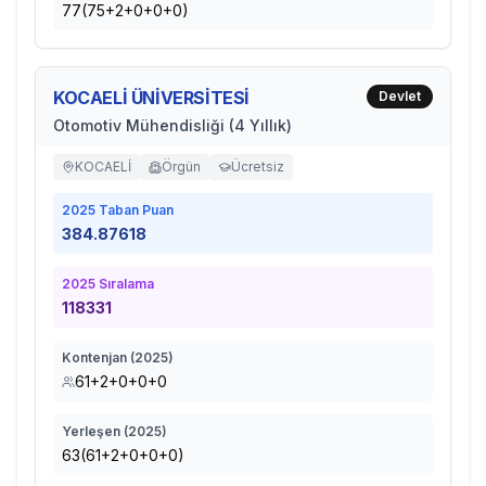
77(75+2+0+0+0)
KOCAELİ ÜNİVERSİTESİ
Devlet
Otomotiv Mühendisliği (4 Yıllık)
KOCAELİ
Örgün
Ücretsiz
2025
Taban Puan
384.87618
2025
Sıralama
118331
Kontenjan (
2025
)
61+2+0+0+0
Yerleşen (
2025
)
63(61+2+0+0+0)