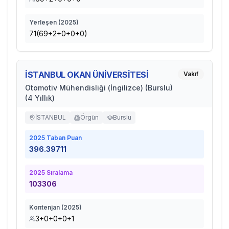
Yerleşen (
2025
)
71(69+2+0+0+0)
İSTANBUL OKAN ÜNİVERSİTESİ
Vakıf
Otomotiv Mühendisliği (İngilizce) (Burslu)
(4 Yıllık)
İSTANBUL
Örgün
Burslu
2025
Taban Puan
396.39711
2025
Sıralama
103306
Kontenjan (
2025
)
3+0+0+0+1