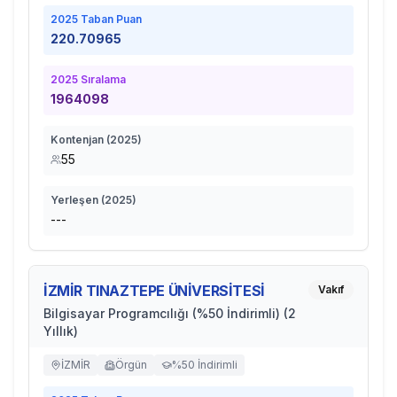
2025
Taban Puan
220.70965
2025
Sıralama
1964098
Kontenjan (
2025
)
55
Yerleşen (
2025
)
---
İZMİR TINAZTEPE ÜNİVERSİTESİ
Vakıf
Bilgisayar Programcılığı (%50 İndirimli) (2
Yıllık)
İZMİR
Örgün
%50 İndirimli