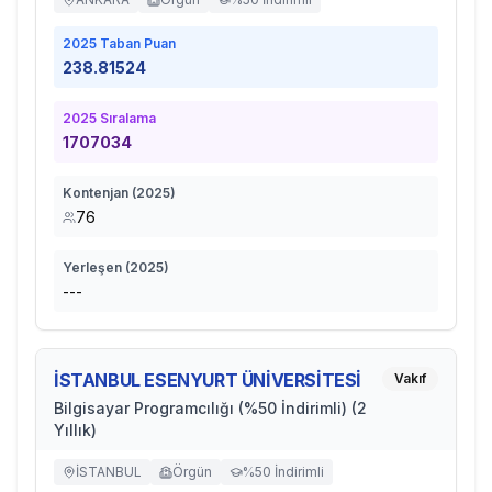
2025
Taban Puan
238.81524
2025
Sıralama
1707034
Kontenjan (
2025
)
76
Yerleşen (
2025
)
---
İSTANBUL ESENYURT ÜNİVERSİTESİ
Vakıf
Bilgisayar Programcılığı (%50 İndirimli) (2
Yıllık)
İSTANBUL
Örgün
%50 İndirimli