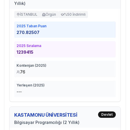
Yıllık)
İSTANBUL
Örgün
%50 İndirimli
2025
Taban Puan
270.82507
2025
Sıralama
1239415
Kontenjan (
2025
)
76
Yerleşen (
2025
)
---
KASTAMONU ÜNİVERSİTESİ
Devlet
Bilgisayar Programcılığı (2 Yıllık)