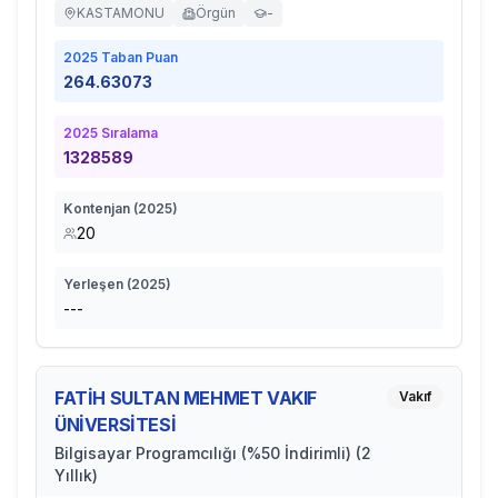
KASTAMONU
Örgün
-
2025
Taban Puan
264.63073
2025
Sıralama
1328589
Kontenjan (
2025
)
20
Yerleşen (
2025
)
---
FATİH SULTAN MEHMET VAKIF
Vakıf
ÜNİVERSİTESİ
Bilgisayar Programcılığı (%50 İndirimli) (2
Yıllık)