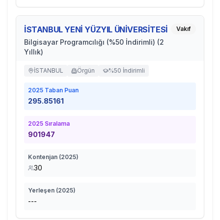
İSTANBUL YENİ YÜZYIL ÜNİVERSİTESİ
Vakıf
Bilgisayar Programcılığı (%50 İndirimli) (2
Yıllık)
İSTANBUL
Örgün
%50 İndirimli
2025
Taban Puan
295.85161
2025
Sıralama
901947
Kontenjan (
2025
)
30
Yerleşen (
2025
)
---