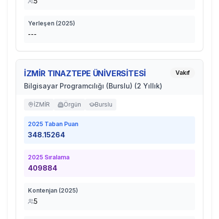
5
Yerleşen (
2025
)
---
İZMİR TINAZTEPE ÜNİVERSİTESİ
Vakıf
Bilgisayar Programcılığı (Burslu) (2 Yıllık)
İZMİR
Örgün
Burslu
2025
Taban Puan
348.15264
2025
Sıralama
409884
Kontenjan (
2025
)
5