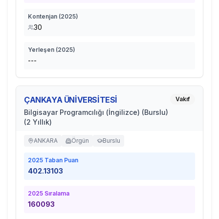
Kontenjan (
2025
)
30
Yerleşen (
2025
)
---
ÇANKAYA ÜNİVERSİTESİ
Vakıf
Bilgisayar Programcılığı (İngilizce) (Burslu)
(2 Yıllık)
ANKARA
Örgün
Burslu
2025
Taban Puan
402.13103
2025
Sıralama
160093