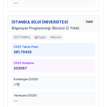
---
İSTANBUL BİLGİ ÜNİVERSİTESİ
Vakıf
Bilgisayar Programcılığı (Burslu) (2 Yıllık)
İSTANBUL
Örgün
Burslu
2025
Taban Puan
381.79425
2025
Sıralama
233067
Kontenjan (
2025
)
13
Yerleşen (
2025
)
---