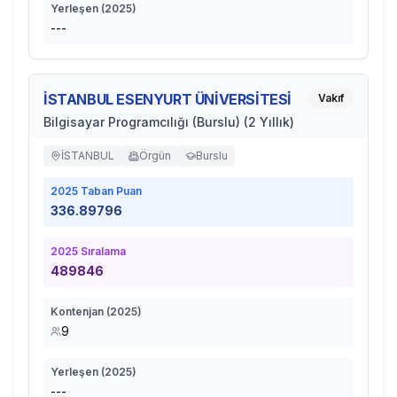
Yerleşen (
2025
)
---
İSTANBUL ESENYURT ÜNİVERSİTESİ
Vakıf
Bilgisayar Programcılığı (Burslu) (2 Yıllık)
İSTANBUL
Örgün
Burslu
2025
Taban Puan
336.89796
2025
Sıralama
489846
Kontenjan (
2025
)
9
Yerleşen (
2025
)
---