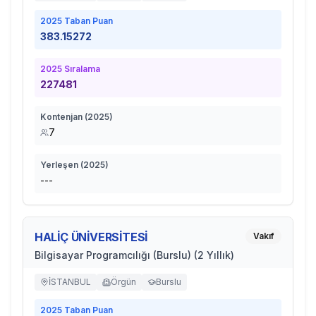
2025
Taban Puan
383.15272
2025
Sıralama
227481
Kontenjan (
2025
)
7
Yerleşen (
2025
)
---
HALİÇ ÜNİVERSİTESİ
Vakıf
Bilgisayar Programcılığı (Burslu) (2 Yıllık)
İSTANBUL
Örgün
Burslu
2025
Taban Puan