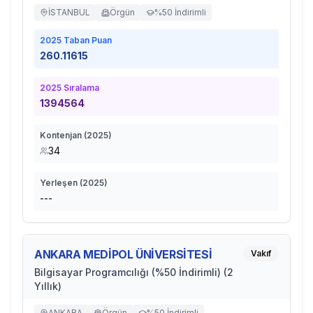
İSTANBUL
Örgün
%50 İndirimli
2025
Taban Puan
260.11615
2025
Sıralama
1394564
Kontenjan (
2025
)
34
Yerleşen (
2025
)
---
ANKARA MEDİPOL ÜNİVERSİTESİ
Vakıf
Bilgisayar Programcılığı (%50 İndirimli) (2
Yıllık)
ANKARA
Örgün
%50 İndirimli