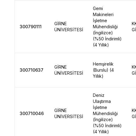
Gemi
Makineleri
İşletme
GİRNE
K
300790111
Mühendisliği
ÜNİVERSİTESİ
G
(İngilizce)
(%50 İndirimli)
(4 Yıllık)
Hemşirelik
GİRNE
K
300710637
(Burslu) (4
ÜNİVERSİTESİ
G
Yıllık)
Deniz
Ulaştırma
İşletme
GİRNE
K
300710046
Mühendisliği
ÜNİVERSİTESİ
G
(İngilizce)
(%50 İndirimli)
(4 Yıllık)