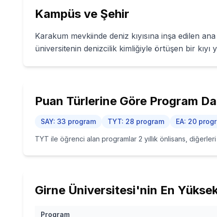
Kampüs ve Şehir
Karakum mevkiinde deniz kıyısına inşa edilen ana 
üniversitenin denizcilik kimliğiyle örtüşen bir kıyı 
Puan Türlerine Göre Program Dağ
SAY
:
33
program
TYT
:
28
program
EA
:
20
prog
TYT ile öğrenci alan programlar 2 yıllık önlisans, diğerler
Girne Üniversitesi
'nin
En Yüksek 
Program