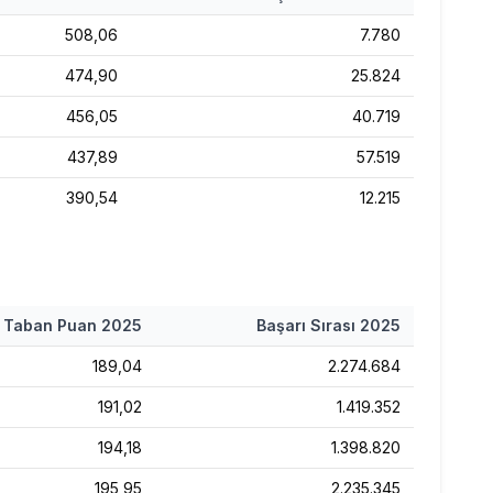
508,06
7.780
474,90
25.824
456,05
40.719
437,89
57.519
390,54
12.215
Taban Puan
2025
Başarı Sırası
2025
189,04
2.274.684
191,02
1.419.352
194,18
1.398.820
195,95
2.235.345