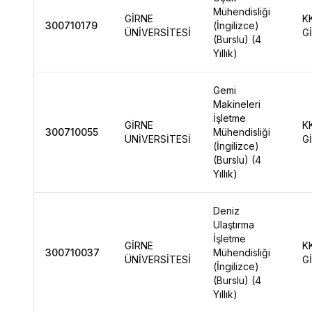
Mühendisliği
GİRNE
K
300710179
(İngilizce)
ÜNİVERSİTESİ
G
(Burslu) (4
Yıllık)
Gemi
Makineleri
İşletme
GİRNE
K
300710055
Mühendisliği
ÜNİVERSİTESİ
G
(İngilizce)
(Burslu) (4
Yıllık)
Deniz
Ulaştırma
İşletme
GİRNE
K
300710037
Mühendisliği
ÜNİVERSİTESİ
G
(İngilizce)
(Burslu) (4
Yıllık)