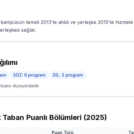
kampüsün temeli 2013'te atıldı ve yerleşke 2015'te hizmete a
yerleşkesi sağlar.
ılımı
ram
SÖZ
:
6
program
DİL
:
2
program
i lisans düzeyindedir.
Taban Puanlı Bölümleri (
2025
)
Puan Türü
Ta