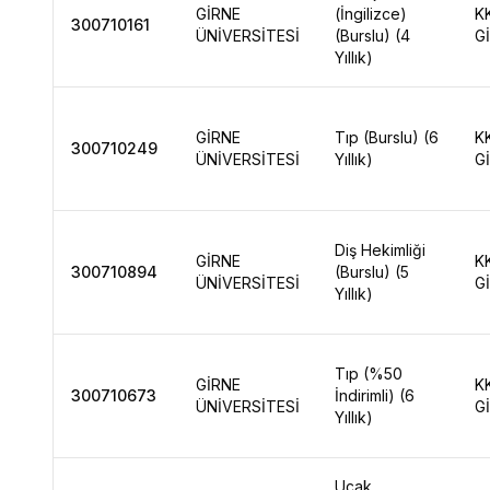
GİRNE
(İngilizce)
K
300710161
ÜNİVERSİTESİ
(Burslu) (4
G
Yıllık)
GİRNE
Tıp (Burslu) (6
K
300710249
ÜNİVERSİTESİ
Yıllık)
G
Diş Hekimliği
GİRNE
K
300710894
(Burslu) (5
ÜNİVERSİTESİ
G
Yıllık)
Tıp (%50
GİRNE
K
300710673
İndirimli) (6
ÜNİVERSİTESİ
G
Yıllık)
Uçak