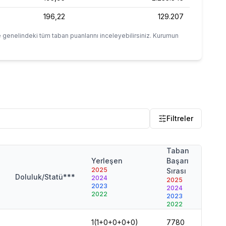
196,22
129.207
 genelindeki tüm taban puanlarını inceleyebilirsiniz. Kurumun
Filtreler
Taban
Tab
Yerleşen
Başarı
Pua
2025
Sırası
202
Doluluk/Statü***
2024
2025
202
2023
2024
202
2022
2023
202
2022
1(1+0+0+0+0)
7780
508