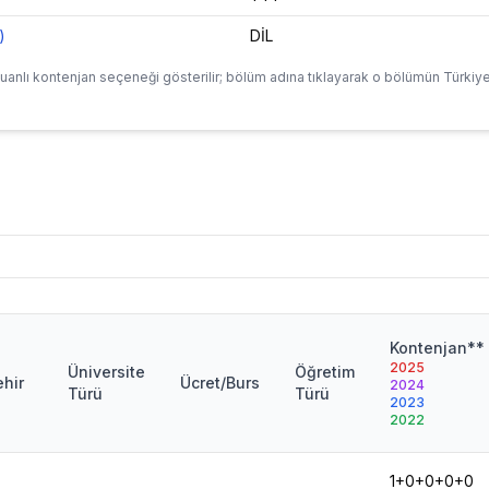
)
DİL
uanlı kontenjan seçeneği gösterilir; bölüm adına tıklayarak o bölümün Türkiye
Kontenjan**
2025
Üniversite
Öğretim
ehir
Ücret/Burs
2024
Türü
Türü
2023
2022
1+0+0+0+0