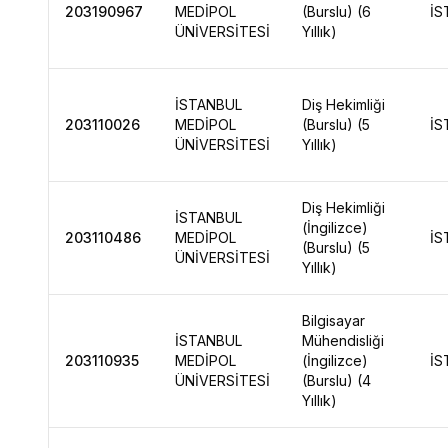
203190967
MEDİPOL
(Burslu) (6
İS
ÜNİVERSİTESİ
Yıllık)
İSTANBUL
Diş Hekimliği
203110026
MEDİPOL
(Burslu) (5
İS
ÜNİVERSİTESİ
Yıllık)
Diş Hekimliği
İSTANBUL
(İngilizce)
203110486
MEDİPOL
İS
(Burslu) (5
ÜNİVERSİTESİ
Yıllık)
Bilgisayar
İSTANBUL
Mühendisliği
203110935
MEDİPOL
(İngilizce)
İS
ÜNİVERSİTESİ
(Burslu) (4
Yıllık)