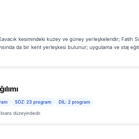
avacık kesimindeki kuzey ve güney yerleşkeleridir; Fatih
yısında da bir kent yerleşkesi bulunur; uygulama ve staj eği
ılımı
ram
SÖZ
:
23
program
DİL
:
2
program
i lisans düzeyindedir.