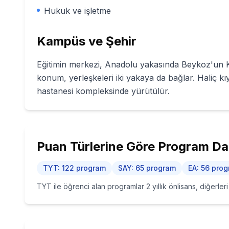
Hukuk ve işletme
Kampüs ve Şehir
Eğitimin merkezi, Anadolu yakasında Beykoz'un K
konum, yerleşkeleri iki yakaya da bağlar. Haliç kı
hastanesi kompleksinde yürütülür.
Puan Türlerine Göre Program Dağ
TYT
:
122
program
SAY
:
65
program
EA
:
56
prog
TYT ile öğrenci alan programlar 2 yıllık önlisans, diğerler