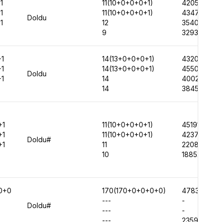
1
11(10+0+0+0+1)
42051
1
11(10+0+0+0+1)
43475
Doldu
1
12
35404
9
32938
1
14(13+0+0+0+1)
43209
1
14(13+0+0+0+1)
45500
Doldu
1
14
40025
14
38451
+1
11(10+0+0+0+1)
45191
+1
11(10+0+0+0+1)
42372
Doldu#
+1
11
22085
10
18852
0+0
170(170+0+0+0+0)
47837
---
-
Doldu#
---
-
---
23598