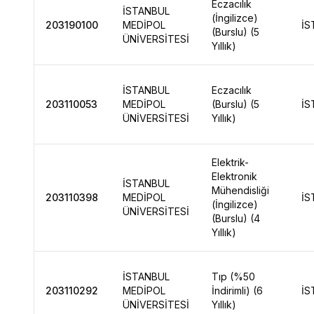
Eczacılık
İSTANBUL
(İngilizce)
203190100
MEDİPOL
İS
(Burslu) (5
ÜNİVERSİTESİ
Yıllık)
İSTANBUL
Eczacılık
203110053
MEDİPOL
(Burslu) (5
İS
ÜNİVERSİTESİ
Yıllık)
Elektrik-
Elektronik
İSTANBUL
Mühendisliği
203110398
MEDİPOL
İS
(İngilizce)
ÜNİVERSİTESİ
(Burslu) (4
Yıllık)
İSTANBUL
Tıp (%50
203110292
MEDİPOL
İndirimli) (6
İS
ÜNİVERSİTESİ
Yıllık)