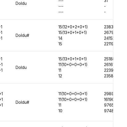
---
31
Doldu
---
-
---
-
1
15(12+0+2+0+1)
23836
1
15(13+0+1+0+1)
26792
Doldu#
1
14
24153
15
22119
1
15(13+0+1+0+1)
25188
+1
11(10+0+0+0+1)
26161
Doldu
+1
11
22397
12
23586
+1
11(10+0+0+0+1)
29897
+1
11(10+0+0+0+1)
16190
Doldu#
+1
11
9765
10
9748