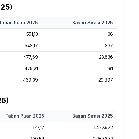
025
)
Taban Puan
2025
Başarı Sırası
2025
551,13
38
543,17
337
477,69
23.836
475,21
191
469,39
29.897
25
)
Taban Puan
2025
Başarı Sırası
2025
177,17
1.477.972
190,54
2.267.673