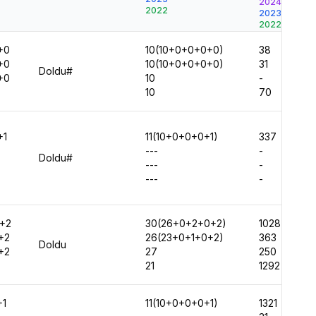
2024
2022
2023
2022
+0
10(10+0+0+0+0)
38
+0
10(10+0+0+0+0)
31
Doldu#
+0
10
-
10
70
+1
11(10+0+0+0+1)
337
---
-
Doldu#
---
-
---
-
+2
30(26+0+2+0+2)
1028
+2
26(23+0+1+0+2)
363
Doldu
+2
27
250
21
1292
+1
11(10+0+0+0+1)
1321