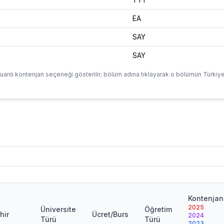
EA
SAY
SAY
uanlı kontenjan seçeneği gösterilir; bölüm adına tıklayarak o bölümün Türkiye
Kontenjan
2025
Üniversite
Öğretim
hir
Ücret/Burs
2024
Türü
Türü
2023