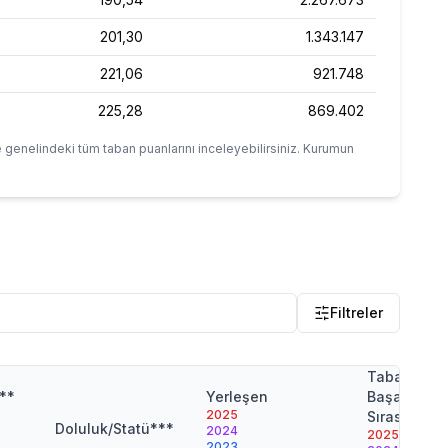
201,30
1.343.147
221,06
921.748
225,28
869.402
 genelindeki tüm taban puanlarını inceleyebilirsiniz. Kurumun
Filtreler
Taban
**
Yerleşen
Başarı
2025
Sırası
Doluluk/Statü***
2024
2025
2023