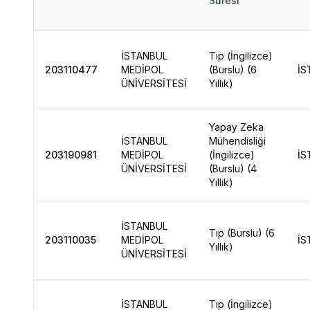
Süresi
İSTANBUL
Tıp (İngilizce)
203110477
MEDİPOL
(Burslu) (6
İS
ÜNİVERSİTESİ
Yıllık)
Yapay Zeka
İSTANBUL
Mühendisliği
203190981
MEDİPOL
(İngilizce)
İS
ÜNİVERSİTESİ
(Burslu) (4
Yıllık)
İSTANBUL
Tıp (Burslu) (6
203110035
MEDİPOL
İS
Yıllık)
ÜNİVERSİTESİ
İSTANBUL
Tıp (İngilizce)