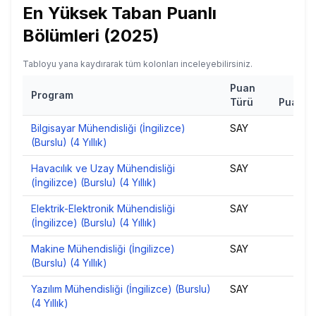
En Yüksek Taban Puanlı
Bölümleri (
2025
)
Tabloyu yana kaydırarak tüm kolonları inceleyebilirsiniz.
Puan
Ta
Program
Türü
Puan
2
Bilgisayar Mühendisliği (İngilizce)
SAY
44
(Burslu) (4 Yıllık)
Havacılık ve Uzay Mühendisliği
SAY
449
(İngilizce) (Burslu) (4 Yıllık)
Elektrik-Elektronik Mühendisliği
SAY
44
(İngilizce) (Burslu) (4 Yıllık)
Makine Mühendisliği (İngilizce)
SAY
43
(Burslu) (4 Yıllık)
Yazılım Mühendisliği (İngilizce) (Burslu)
SAY
43
(4 Yıllık)