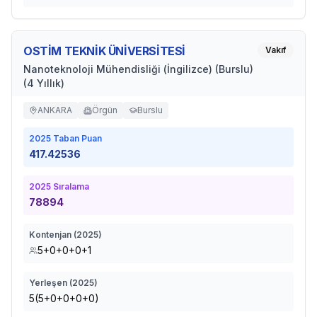
OSTİM TEKNİK ÜNİVERSİTESİ
Vakıf
Nanoteknoloji Mühendisliği (İngilizce) (Burslu)
(4 Yıllık)
ANKARA
Örgün
Burslu
2025
Taban Puan
417.42536
2025
Sıralama
78894
Kontenjan (
2025
)
5+0+0+0+1
Yerleşen (
2025
)
5(5+0+0+0+0)