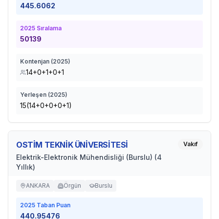
445.6062
2025
Sıralama
50139
Kontenjan (
2025
)
14+0+1+0+1
Yerleşen (
2025
)
15(14+0+0+0+1)
OSTİM TEKNİK ÜNİVERSİTESİ
Vakıf
Elektrik-Elektronik Mühendisliği (Burslu) (4
Yıllık)
ANKARA
Örgün
Burslu
2025
Taban Puan
440.95476