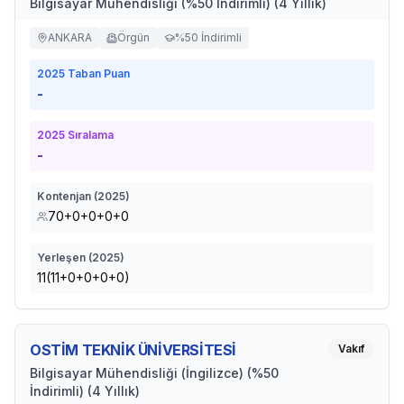
Bilgisayar Mühendisliği (%50 İndirimli) (4 Yıllık)
ANKARA
Örgün
%50 İndirimli
2025
Taban Puan
-
2025
Sıralama
-
Kontenjan (
2025
)
70+0+0+0+0
Yerleşen (
2025
)
11(11+0+0+0+0)
OSTİM TEKNİK ÜNİVERSİTESİ
Vakıf
Bilgisayar Mühendisliği (İngilizce) (%50
İndirimli) (4 Yıllık)