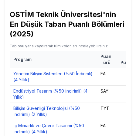
OSTİM Teknik Üniversitesi
'nin
En Düşük Taban Puanlı Bölümleri
(
2025
)
Tabloyu yana kaydırarak tüm kolonları inceleyebilirsiniz.
Puan
Ta
Program
Türü
Puan
2
Yönetim Bilişim Sistemleri (%50 İndirimli)
EA
24
(4 Yıllık)
Endüstriyel Tasarım (%50 İndirimli) (4
SAY
25
Yıllık)
Bilişim Güvenliği Teknolojisi (%50
TYT
25
İndirimli) (2 Yıllık)
İç Mimarlık ve Çevre Tasarımı (%50
EA
26
İndirimli) (4 Yıllık)