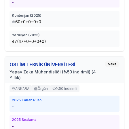
-
Kontenjan (
2025
)
60+0+0+0+0
Yerleşen (
2025
)
47(47+0+0+0+0)
OSTİM TEKNİK ÜNİVERSİTESİ
Vakıf
Yapay Zeka Mühendisliği (%50 İndirimli) (4
Yıllık)
ANKARA
Örgün
%50 İndirimli
2025
Taban Puan
-
2025
Sıralama
-