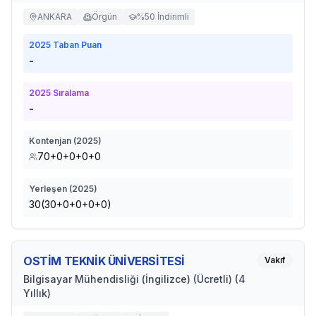
ANKARA
Örgün
%50 İndirimli
2025
Taban Puan
-
2025
Sıralama
-
Kontenjan (
2025
)
70+0+0+0+0
Yerleşen (
2025
)
30(30+0+0+0+0)
OSTİM TEKNİK ÜNİVERSİTESİ
Vakıf
Bilgisayar Mühendisliği (İngilizce) (Ücretli) (4
Yıllık)