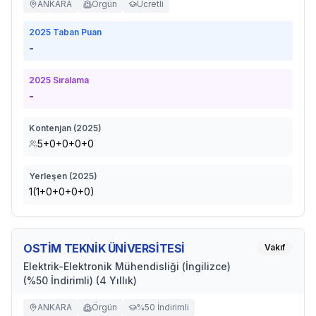
ANKARA
Örgün
Ücretli
2025
Taban Puan
-
2025
Sıralama
-
Kontenjan (
2025
)
5+0+0+0+0
Yerleşen (
2025
)
1(1+0+0+0+0)
OSTİM TEKNİK ÜNİVERSİTESİ
Vakıf
Elektrik-Elektronik Mühendisliği (İngilizce)
(%50 İndirimli) (4 Yıllık)
ANKARA
Örgün
%50 İndirimli