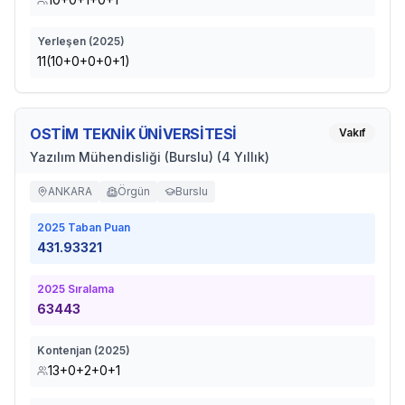
Yerleşen (
2025
)
11(10+0+0+0+1)
OSTİM TEKNİK ÜNİVERSİTESİ
Vakıf
Yazılım Mühendisliği (Burslu) (4 Yıllık)
ANKARA
Örgün
Burslu
2025
Taban Puan
431.93321
2025
Sıralama
63443
Kontenjan (
2025
)
13+0+2+0+1