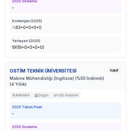
2025
Sıralama
-
Kontenjan (
2025
)
63+0+0+0+0
Yerleşen (
2025
)
19(19+0+0+0+0)
OSTİM TEKNİK ÜNİVERSİTESİ
Vakıf
Makine Mühendisliği (İngilizce) (%50 İndirimli)
(4 Yıllık)
ANKARA
Örgün
%50 İndirimli
2025
Taban Puan
-
2025
Sıralama