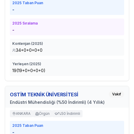
2025
Taban Puan
-
2025
Sıralama
-
Kontenjan (
2025
)
34+0+0+0+0
Yerleşen (
2025
)
19(19+0+0+0+0)
OSTİM TEKNİK ÜNİVERSİTESİ
Vakıf
Endüstri Mühendisliği (%50 İndirimli) (4 Yıllık)
ANKARA
Örgün
%50 İndirimli
2025
Taban Puan
-