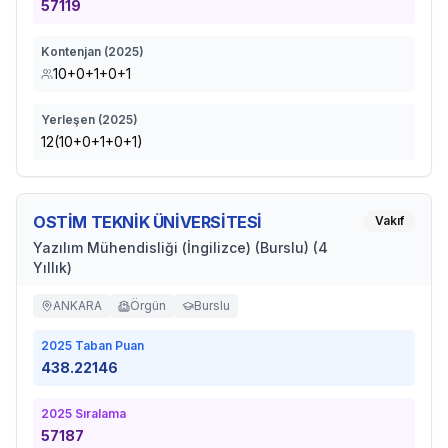
57119
Kontenjan (
2025
)
10+0+1+0+1
Yerleşen (
2025
)
12(10+0+1+0+1)
OSTİM TEKNİK ÜNİVERSİTESİ
Vakıf
Yazılım Mühendisliği (İngilizce) (Burslu) (4
Yıllık)
ANKARA
Örgün
Burslu
2025
Taban Puan
438.22146
2025
Sıralama
57187