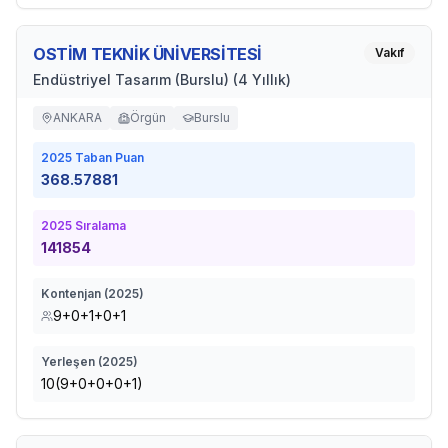
OSTİM TEKNİK ÜNİVERSİTESİ
Vakıf
Endüstriyel Tasarım (Burslu) (4 Yıllık)
ANKARA
Örgün
Burslu
2025
Taban Puan
368.57881
2025
Sıralama
141854
Kontenjan (
2025
)
9+0+1+0+1
Yerleşen (
2025
)
10(9+0+0+0+1)