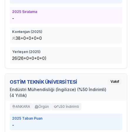
2025
Sıralama
-
Kontenjan (
2025
)
38+0+0+0+0
Yerleşen (
2025
)
26(26+0+0+0+0)
OSTİM TEKNİK ÜNİVERSİTESİ
Vakıf
Endüstri Mühendisliği (İngilizce) (%50 İndirimli)
(4 Yıllık)
ANKARA
Örgün
%50 İndirimli
2025
Taban Puan
-