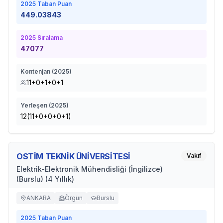
2025
Taban Puan
449.03843
2025
Sıralama
47077
Kontenjan (
2025
)
11+0+1+0+1
Yerleşen (
2025
)
12(11+0+0+0+1)
OSTİM TEKNİK ÜNİVERSİTESİ
Vakıf
Elektrik-Elektronik Mühendisliği (İngilizce)
(Burslu) (4 Yıllık)
ANKARA
Örgün
Burslu
2025
Taban Puan