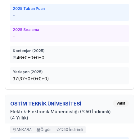
2025
Taban Puan
-
2025
Sıralama
-
Kontenjan (
2025
)
46+0+0+0+0
Yerleşen (
2025
)
37(37+0+0+0+0)
OSTİM TEKNİK ÜNİVERSİTESİ
Vakıf
Elektrik-Elektronik Mühendisliği (%50 İndirimli)
(4 Yıllık)
ANKARA
Örgün
%50 İndirimli