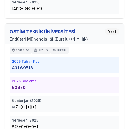
Yerleşen (
2025
)
14(13+0+0+0+1)
OSTİM TEKNİK ÜNİVERSİTESİ
Vakıf
Endüstri Mühendisliği (Burslu) (4 Yıllık)
ANKARA
Örgün
Burslu
2025
Taban Puan
431.69513
2025
Sıralama
63670
Kontenjan (
2025
)
7+0+1+0+1
Yerleşen (
2025
)
8(7+0+0+0+1)