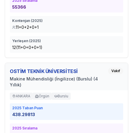
2025
Sıralama
55366
Kontenjan (
2025
)
11+0+2+0+1
Yerleşen (
2025
)
12(11+0+0+0+1)
OSTİM TEKNİK ÜNİVERSİTESİ
Vakıf
Makine Mühendisliği (İngilizce) (Burslu) (4
Yıllık)
ANKARA
Örgün
Burslu
2025
Taban Puan
438.29813
2025
Sıralama