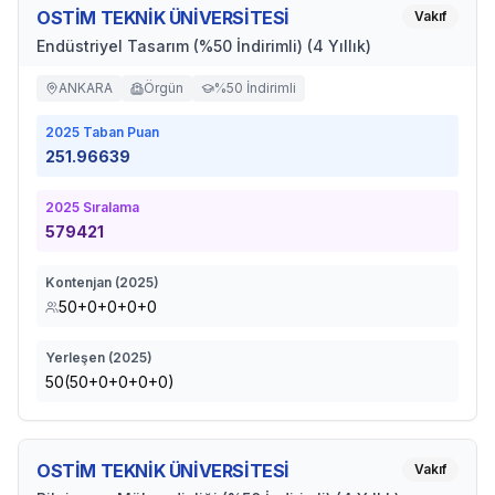
OSTİM TEKNİK ÜNİVERSİTESİ
Vakıf
Endüstriyel Tasarım (%50 İndirimli) (4 Yıllık)
ANKARA
Örgün
%50 İndirimli
2025
Taban Puan
251.96639
2025
Sıralama
579421
Kontenjan (
2025
)
50+0+0+0+0
Yerleşen (
2025
)
50(50+0+0+0+0)
OSTİM TEKNİK ÜNİVERSİTESİ
Vakıf