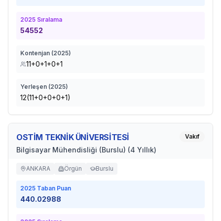
2025
Sıralama
54552
Kontenjan (
2025
)
11+0+1+0+1
Yerleşen (
2025
)
12(11+0+0+0+1)
OSTİM TEKNİK ÜNİVERSİTESİ
Vakıf
Bilgisayar Mühendisliği (Burslu) (4 Yıllık)
ANKARA
Örgün
Burslu
2025
Taban Puan
440.02988