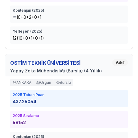
Kontenjan (
2025
)
10+0+2+0+1
Yerleşen (
2025
)
12(10+0+1+0+1)
OSTİM TEKNİK ÜNİVERSİTESİ
Vakıf
Yapay Zeka Mühendisliği (Burslu) (4 Yıllık)
ANKARA
Örgün
Burslu
2025
Taban Puan
437.25054
2025
Sıralama
58152
Kontenjan (
2025
)