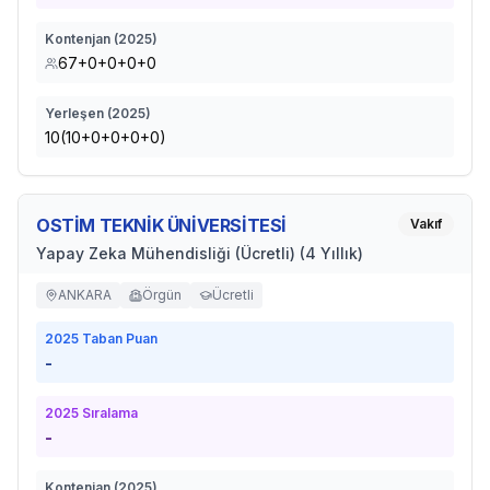
Kontenjan (
2025
)
67+0+0+0+0
Yerleşen (
2025
)
10(10+0+0+0+0)
OSTİM TEKNİK ÜNİVERSİTESİ
Vakıf
Yapay Zeka Mühendisliği (Ücretli) (4 Yıllık)
ANKARA
Örgün
Ücretli
2025
Taban Puan
-
2025
Sıralama
-
Kontenjan (
2025
)