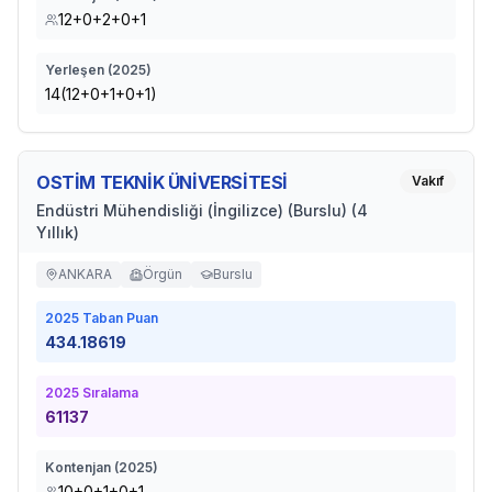
12+0+2+0+1
Yerleşen (
2025
)
14(12+0+1+0+1)
OSTİM TEKNİK ÜNİVERSİTESİ
Vakıf
Endüstri Mühendisliği (İngilizce) (Burslu) (4
Yıllık)
ANKARA
Örgün
Burslu
2025
Taban Puan
434.18619
2025
Sıralama
61137
Kontenjan (
2025
)
10+0+1+0+1