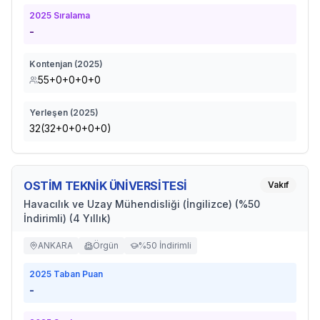
2025
Sıralama
-
Kontenjan (
2025
)
55+0+0+0+0
Yerleşen (
2025
)
32(32+0+0+0+0)
OSTİM TEKNİK ÜNİVERSİTESİ
Vakıf
Havacılık ve Uzay Mühendisliği (İngilizce) (%50
İndirimli) (4 Yıllık)
ANKARA
Örgün
%50 İndirimli
2025
Taban Puan
-