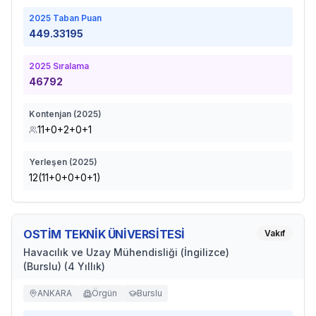
2025
Taban Puan
449.33195
2025
Sıralama
46792
Kontenjan (
2025
)
11+0+2+0+1
Yerleşen (
2025
)
12(11+0+0+0+1)
OSTİM TEKNİK ÜNİVERSİTESİ
Vakıf
Havacılık ve Uzay Mühendisliği (İngilizce)
(Burslu) (4 Yıllık)
ANKARA
Örgün
Burslu