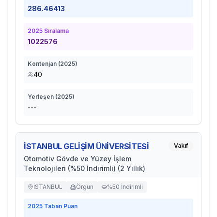
286.46413
2025
Sıralama
1022576
Kontenjan (
2025
)
40
Yerleşen (
2025
)
---
İSTANBUL GELİŞİM ÜNİVERSİTESİ
Vakıf
Otomotiv Gövde ve Yüzey İşlem
Teknolojileri (%50 İndirimli) (2 Yıllık)
İSTANBUL
Örgün
%50 İndirimli
2025
Taban Puan
-