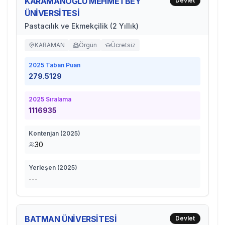
KARAMANOĞLU MEHMETBEY
Devlet
ÜNİVERSİTESİ
Pastacılık ve Ekmekçilik (2 Yıllık)
KARAMAN
Örgün
Ücretsiz
2025
Taban Puan
279.5129
2025
Sıralama
1116935
Kontenjan (
2025
)
30
Yerleşen (
2025
)
---
BATMAN ÜNİVERSİTESİ
Devlet