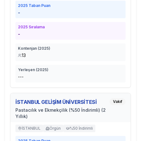
2025
Taban Puan
-
2025
Sıralama
-
Kontenjan (
2025
)
13
Yerleşen (
2025
)
---
İSTANBUL GELİŞİM ÜNİVERSİTESİ
Vakıf
Pastacılık ve Ekmekçilik (%50 İndirimli) (2
Yıllık)
İSTANBUL
Örgün
%50 İndirimli
2025
Taban Puan