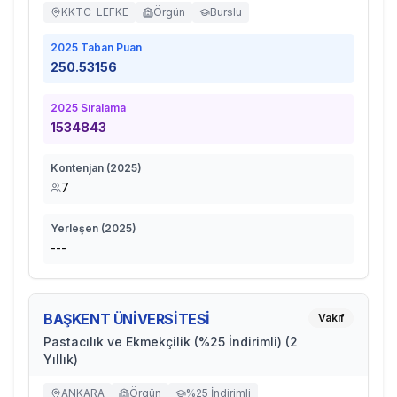
KKTC-LEFKE
Örgün
Burslu
2025
Taban Puan
250.53156
2025
Sıralama
1534843
Kontenjan (
2025
)
7
Yerleşen (
2025
)
---
BAŞKENT ÜNİVERSİTESİ
Vakıf
Pastacılık ve Ekmekçilik (%25 İndirimli) (2
Yıllık)
ANKARA
Örgün
%25 İndirimli