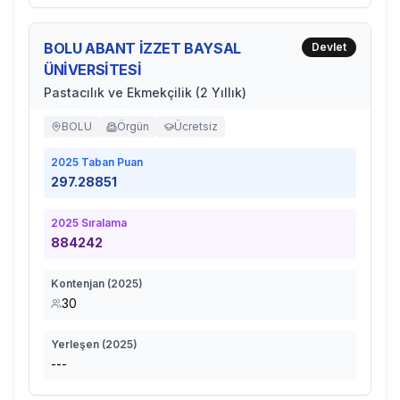
BOLU ABANT İZZET BAYSAL
Devlet
ÜNİVERSİTESİ
Pastacılık ve Ekmekçilik (2 Yıllık)
BOLU
Örgün
Ücretsiz
2025
Taban Puan
297.28851
2025
Sıralama
884242
Kontenjan (
2025
)
30
Yerleşen (
2025
)
---